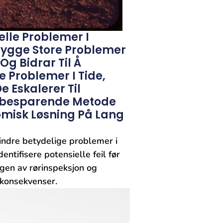
elle Problemer I
bygge Store Problemer
Og Bidrar Til Å
e Problemer I Tide,
 Eskalerer Til
rsbesparende Metode
omisk Løsning På Lang
rhindre betydelige problemer i
tifisere potensielle ⁢feil før
ingen av rørinspeksjon ⁢og
e konsekvenser.