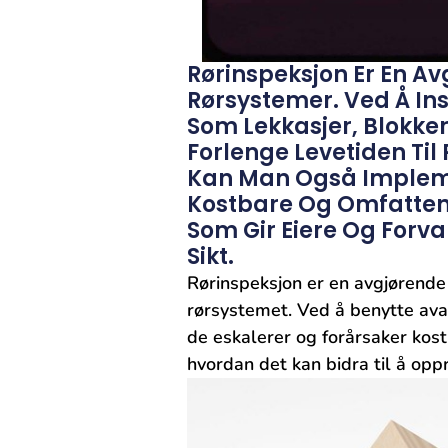
Rørinspeksjon Er En Av
Rørsystemer. Ved Å In
Som Lekkasjer, Blokker
Forlenge Levetiden Til
Kan Man Også Impleme
Kostbare Og Omfatten
Som Gir Eiere Og Forv
Sikt.
Rørinspeksjon er en avgjørend
rørsystemet. Ved å benytte ⁤ava
de ‍eskalerer og forårsaker​ kostb
⁢hvordan ⁣det kan​ bidra ‍til å o