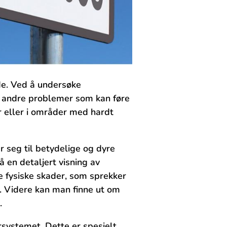
ide. Ved å ‍undersøke
er andre problemer som kan ⁣føre
r eller i områder ‍med ​hardt
r seg til betydelige og ⁢dyre⁢
en detaljert visning av
re fysiske skader,‌ som sprekker
n. Videre kan man ⁣finne ut om
.
systemet. Dette ⁢er‌ spesielt⁣