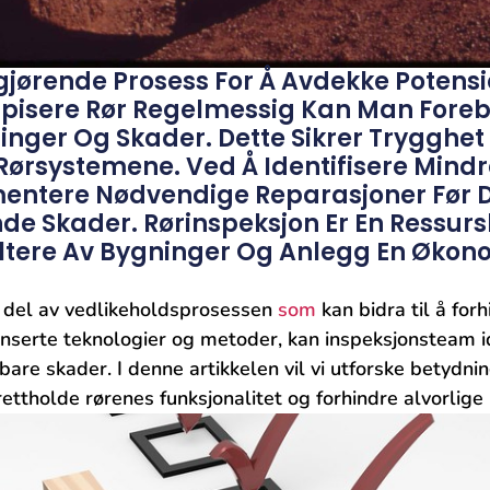
gjørende Prosess For Å Avdekke Potensi
spisere Rør Regelmessig Kan Man Fore
inger Og Skader. Dette Sikrer Trygghet 
 Rørsystemene. Ved Å Identifisere Mindr
ntere Nødvendige Reparasjoner Før De
de Skader. Rørinspeksjon Er En Ressu
altere Av Bygninger Og Anlegg En Økon
e del av vedlikeholdsprosessen
som
⁤kan bidra til å fo
nserte teknologier og metoder, kan inspeksjonsteam iden
are skader. ⁤I ⁢denne ‍artikkelen vil⁣ vi utforske‌ betydn
pprettholde rørenes funksjonalitet og forhindre ⁢alvorlig