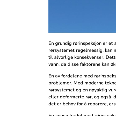
En grundig rørinspeksjon er et ​a
rørsystemet regelmessig, kan man
til alvorlige​ konsekvenser. ⁢Det
vann, da disse faktorene‌ kan øk
En av ⁣fordelene‍ med rørinspeksj
problemer. Med‍ moderne teknol
rørsystemet ‌og en nøyaktig vurd
‌eller‌ deformerte rør, og ​også
det er behov for å reparere, ‌er
En ‌annen‍ fordel med rørinspeksj