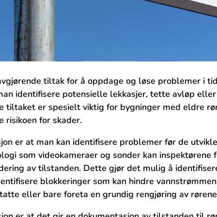
vgjørende tiltak⁤ for å ⁢oppdage ‌og‍ løse⁢ problemer i t
​ identifisere potensielle lekkasjer,‍ tette‍ avløp ell
te tiltaket er spesielt viktig for bygninger med ⁣eldre rø
e risikoen for skader.
on er at man ⁢kan identifisere ‌problemer før⁢ de utvikle
ogi som videokameraer og sonder kan inspektørene få 
ering av tilstanden. ⁣Dette gjør ⁤det ‍mulig å identifise
 identifisere‍ blokkeringer som​ kan hindre vannstrømme
statte eller bare foreta en ‌grundig rengjøring av rørene
on er at det ‍gir en ‍dokumentasjon av tilstanden‍ til rør