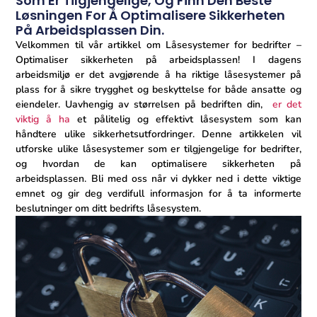
Som Er Tilgjengelige, Og Finn Den Beste
Løsningen For Å Optimalisere Sikkerheten
På Arbeidsplassen Din.
Velkommen til ‌vår artikkel‌ om Låsesystemer for bedrifter –
Optimaliser ⁤sikkerheten‌ på ‍arbeidsplassen! I dagens
arbeidsmiljø er det avgjørende å ha riktige låsesystemer på
plass for å sikre trygghet og beskyttelse for både ansatte og
eiendeler. Uavhengig av størrelsen på bedriften din, ⁤
er det
viktig ​å ha
et pålitelig ⁣og⁣ effektivt låsesystem som kan
håndtere ulike‌ sikkerhetsutfordringer. Denne artikkelen vil
utforske⁣ ulike låsesystemer som er tilgjengelige for bedrifter,
⁢og hvordan de kan optimalisere​ sikkerheten på
arbeidsplassen. Bli med oss ​​når vi dykker ned i dette ‍viktige​
emnet og gir deg verdifull‍ informasjon for å ta informerte‌
beslutninger om ditt‌ bedrifts låsesystem.