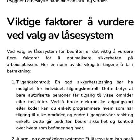
trygghet i å beskytte både⁣ dine ansatte og verdier.
Viktige faktorer å vurdere⁤
ved valg av låsesystem
Ved valg av låsesystem for bedrifter‍ er‌ det viktig å vurdere
flere faktorer for å optimalisere sikkerheten på
arbeidsplassen. Her er noen av de viktigste tingene ⁣å ta​ i
⁣betraktning:
Tilgangskontroll: En god sikkerhetsløsning bør ha‌
mulighet for individuell tilgangskontroll. Dette betyr ⁢at
bare autoriserte personer får tilgang‍ til visse⁣ områder⁢
eller fasiliteter. ​Ved å bruke⁤ elektroniske adgangskort
eller koder kan du enkelt programmere hvem som ‌har
tilgang til ulike områder, og ​endre tilgangsnivåer raskt og
enkelt. Dette gir⁢ bedriften bedre sikkerhet og ⁣kontroll⁤
over ⁤hvem som‍ befinner seg hvor.
Alarm- og overvåkningssystemer: Et låsesystem kan også