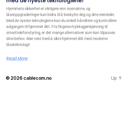
med de nyeste teknologiene!
Hjemmets sikkerhet er viktigere enn noensinne, og
låseoppgraderinger kan bidra til å beskytte deg og dine eiendeler.
Med de nyeste teknologiene kan du enkelt håndtere og kontrollere
adgangen til hjemmet ditt. Fra fingeravtrykksgjenkjenning til
smarttelefonstyring, er det mange alternativer som kan tilpasses
dine behov. Ikke vent med å sikre hjemmet ditt med moderne
låseteknologi!
Read More
© 2026
cablecom.no
Up
↑