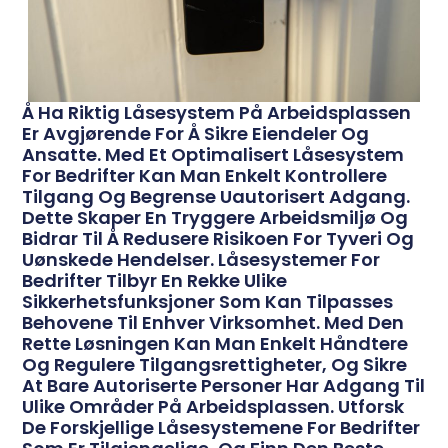
Å Ha Riktig Låsesystem På Arbeidsplassen
Er Avgjørende For Å Sikre Eiendeler Og
Ansatte. Med Et Optimalisert Låsesystem
For Bedrifter Kan Man Enkelt Kontrollere
Tilgang Og Begrense Uautorisert Adgang.
Dette Skaper En Tryggere Arbeidsmiljø Og
Bidrar Til Å Redusere Risikoen For Tyveri Og
Uønskede Hendelser. Låsesystemer For
Bedrifter Tilbyr En Rekke Ulike
Sikkerhetsfunksjoner Som Kan Tilpasses
Behovene Til Enhver Virksomhet. Med Den
Rette Løsningen Kan Man Enkelt Håndtere
Og Regulere Tilgangsrettigheter, Og Sikre
At Bare Autoriserte Personer Har Adgang Til
Ulike Områder På Arbeidsplassen. Utforsk
De Forskjellige Låsesystemene For Bedrifter