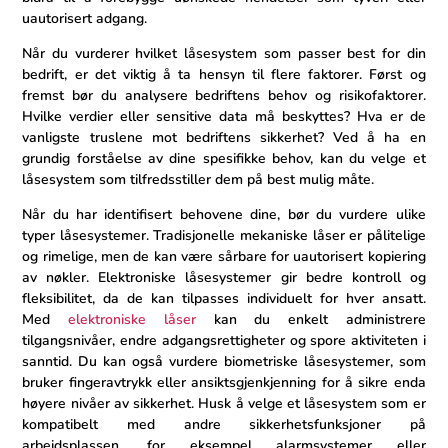
⁤uautorisert ⁣adgang.
Når du vurderer hvilket låsesystem som passer best ⁣for din
bedrift, er det viktig ⁢å ta hensyn⁣ til flere faktorer. Først og⁤
fremst bør du analysere bedriftens behov og risikofaktorer.
Hvilke verdier‍ eller sensitive data må beskyttes? Hva er de
vanligste truslene⁤ mot bedriftens sikkerhet?​ Ved å ha en
grundig forståelse av dine⁢ spesifikke behov, kan du velge et
låsesystem ⁢som tilfredsstiller dem ‍på best mulig måte.
Når du⁣ har identifisert behovene dine, bør du vurdere ulike
typer låsesystemer.‌ Tradisjonelle mekaniske låser ⁣er pålitelige
og rimelige,‌ men de ⁤kan være sårbare for⁣ uautorisert kopiering
av nøkler. Elektroniske låsesystemer gir bedre kontroll og
fleksibilitet, ​da⁣ de kan tilpasses individuelt for hver ansatt.
Med
elektroniske låser
kan⁢ du enkelt administrere
tilgangsnivåer, endre adgangsrettigheter og spore aktiviteten i
sanntid. Du kan også vurdere ⁣biometriske låsesystemer, som
bruker fingeravtrykk eller ansiktsgjenkjenning for⁢ å sikre enda
høyere nivåer av sikkerhet. Husk å velge et låsesystem som er
kompatibelt​ med ⁢andre sikkerhetsfunksjoner på
arbeidsplassen, for eksempel alarmsystemer eller