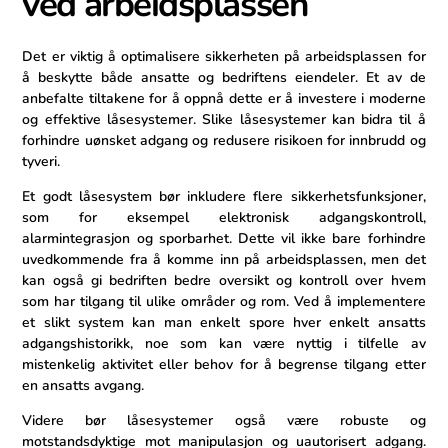
ved arbeidsplassen
Det er viktig å optimalisere sikkerheten på arbeidsplassen ​for
å beskytte både ⁣ansatte og bedriftens ‍eiendeler. ⁤Et av de
anbefalte tiltakene for å ‍oppnå⁤ dette er å ⁢investere i moderne
og effektive ⁣låsesystemer. Slike låsesystemer kan bidra til å
⁤forhindre uønsket⁢ adgang og ‌redusere risikoen for innbrudd og
tyveri.
Et ⁢godt låsesystem bør inkludere flere sikkerhetsfunksjoner,
som for eksempel elektronisk adgangskontroll,
alarmintegrasjon og⁤ sporbarhet. Dette vil ikke bare forhindre
uvedkommende fra å komme inn på arbeidsplassen, men​ det
kan også gi bedriften ⁤bedre oversikt og ⁣kontroll over hvem
som har tilgang til ulike områder og rom.​ Ved⁢ å implementere
et slikt system kan⁣ man enkelt ‌spore hver enkelt ansatts
adgangshistorikk, noe som kan være nyttig i tilfelle av
mistenkelig aktivitet ⁣eller behov for å begrense tilgang etter
en ansatts avgang.
Videre bør låsesystemer også ⁣være robuste og
motstandsdyktige mot manipulasjon og ⁣uautorisert⁢ adgang.