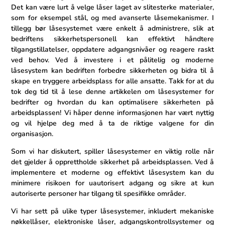
Det kan være lurt å velge låser laget av slitesterke materialer,
som for eksempel stål, og med avanserte låsemekanismer. I
tillegg bør⁤ låsesystemet være enkelt ⁤å administrere, ‍slik at
bedriftens sikkerhetspersonell kan effektivt håndtere
tilgangstillatelser, oppdatere adgangsnivåer og reagere raskt
ved ‌behov. Ved⁢ å ⁢investere i et pålitelig ‌og moderne
låsesystem⁤ kan bedriften forbedre sikkerheten og bidra til å
skape ‍en tryggere arbeidsplass for alle ansatte. Takk for at‌ du
tok deg tid til å lese ⁤denne artikkelen​ om låsesystemer for
bedrifter ⁣og hvordan du kan optimalisere sikkerheten på
arbeidsplassen! Vi håper denne informasjonen har vært​ nyttig
og vil hjelpe deg med å ⁣ta de riktige valgene for din
⁤organisasjon.
Som vi har diskutert, spiller låsesystemer ⁤en viktig rolle når
det ​gjelder å opprettholde sikkerhet på arbeidsplassen. ⁢Ved å
implementere et moderne og effektivt låsesystem kan du
minimere risikoen for uautorisert adgang og sikre at kun
autoriserte personer har tilgang til spesifikke områder.
Vi har sett⁤ på ulike typer låsesystemer, inkludert mekaniske
nøkkellåser, elektroniske låser, adgangskontrollsystemer og