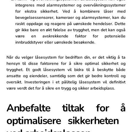
integreres med alarmsystemer og overvåkningssystemer
for ekstra‍ sikkerhet. Ved ⁢å kombinere låser med
bevegelsessensorer, kameraer og alarmsystemer,⁤ kan du
raskt oppdage og reagere på ⁤uønskede hendelser. Dette
gir ikke bare en økt følelse av trygghet, men‍ det‍ kan også
være en avskrekkende faktor for potensielle
innbruddstyver‌ eller uønskede besøkende.
Når du velger låsesystem for bedriften din, er⁣ det viktig ‌å ta
hensyn til ​disse faktorene for å sikre ⁢optimal sikkerhet og
trygghet. Et godt ‍låsesystem ⁤vil bidra til å beskytte både
ansatte og eiendeler, samtidig som det gir bedre kontroll og
oversikt. Investeringen i et pålitelig låsesystem⁣ vil definitivt
være verdt det for å sikre en trygg og sikker arbeidsplass.
Anbefalte tiltak for⁤ å
optimalisere sikkerheten ​