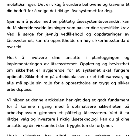
mobilløsninger.⁤ Det er‍ viktig å vurdere behovene og kravene til
din bedrift for å velge ⁤det riktige låsesystemet for deg.
Gjennom å jobbe med en pålitelig låsesystemleverandør, kan
du få⁢ skreddersydde løsninger som passer dine spesifikke⁣ krav.
Ved å⁤ sørge for⁤ jevnlig vedlikehold og oppdateringer av
låsesystemet, kan du opprettholde ⁢en⁣ høy sikkerhetsstandard
over tid.
Husk å involvere dine ansatte i⁢ planleggingen og
implementeringen av ​låsesystemet. Opplæring og bevissthet
om sikkerhet‍ er avgjørende ​for at systemet skal⁤ fungere⁣
optimalt. ‌Sikkerheten på arbeidsplassen er ⁣et fellesansvar, og
alle må spille sin rolle for å opprettholde en trygg ⁣og sikker
arbeidsplass.
Vi håper ​at denne artikkelen har gitt deg et godt fundament
for å komme i gang ​med å optimalisere sikkerheten på
arbeidsplassen gjennom et pålitelig låsesystem.‌ Ved‍ å ta
riktige valg og ‌investere ⁢i riktig låseteknologi,‌ kan du gi dine
ansatte og ⁣din virksomhet den tryggheten de fortjener.