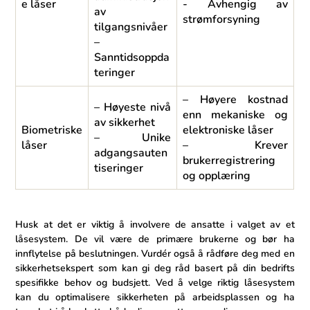
e låser
-⁤ Avhengig⁤ av
av
strømforsyning
tilgangsnivåer
–
Sanntidsoppda
teringer
– Høyere kostnad
– Høyeste nivå
enn mekaniske og
av sikkerhet
Biometriske
elektroniske låser
– Unike
låser
– Krever
adgangsauten
brukerregistrering
tiseringer
og‌ opplæring
Husk at det er viktig å involvere de ansatte i valget av et
låsesystem. De vil være⁤ de primære brukerne og bør⁢ ha
innflytelse på beslutningen. Vurdér også å rådføre deg med en
sikkerhetsekspert⁢ som ‍kan gi deg råd basert på ​din bedrifts
spesifikke behov og budsjett. Ved å‌ velge‍ riktig låsesystem
kan du ‌optimalisere sikkerheten på ‍arbeidsplassen og ha