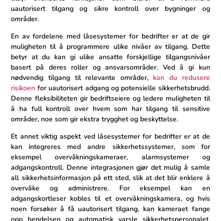
uautorisert tilgang og sikre kontroll over bygninger og
områder.
En av fordelene med låsesystemer ⁤for bedrifter er at de gir
muligheten til å programmere ulike nivåer av tilgang. Dette
betyr at du kan gi ulike ansatte forskjellige tilgangsnivåer
basert på ​deres roller‌ og ansvarsområder. Ved å gi kun
nødvendig tilgang til relevante områder,
kan du redusere
risikoen
for uautorisert adgang og potensielle sikkerhetsbrudd.⁣
Denne fleksibiliteten gir bedriftseiere og ledere muligheten til
å ha full kontroll over hvem som har tilgang‌ til sensitive
områder, noe som gir ‍ekstra‍ trygghet og beskyttelse.
Et annet viktig aspekt ved låsesystemer for​ bedrifter er at de
kan integreres med andre sikkerhetssystemer, som for
eksempel overvåkningskameraer, alarmsystemer og
adgangskontroll. Denne integrasjonen gjør ‍det mulig å samle
all‍ sikkerhetsinformasjon på ett sted, slik at det blir enklere å
overvåke og administrere. For eksempel kan en
adgangskortleser kobles til et overvåkningskamera, og hvis
noen forsøker å ​få ‌uautorisert tilgang, kan kameraet fange
opp hendelsen og automatisk varsle ‌sikkerhetspersonalet.