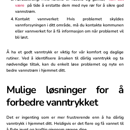
være
‌ på tide å erstatte dem med nye rør for å sikre god
‌vannstrøm.
Kontakt vannverket: Hvis problemet skyldes
vannforsyningen i⁢ ditt område, må du kontakte kommunen
​eller ‌vannverket‍ for å få informasjon om når problemet vil
bli løst.
Å ha⁣ et godt vanntrykk⁣ er viktig for vår⁣ komfort⁣ og⁢ daglige
rutiner. Ved å identifisere årsaken til dårlig vanntrykk og ta
⁣nødvendige tiltak, kan du ‍enkelt løse problemet og nyte en
bedre vannstrøm i hjemmet ditt.
Mulige løsninger for å
forbedre vanntrykket
Det er ingenting som⁢ er mer frustrerende enn å​ ha ⁢dårlig
vanntrykk i hjemmet ditt.​ Heldigvis er det flere og få vannet til
å flyte jevnt og kraftig ‍gjennom‍ rørene dine.