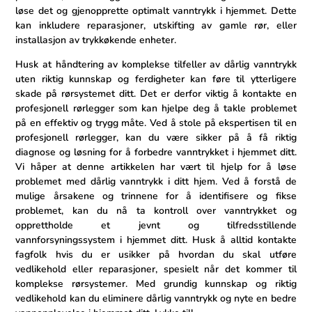
løse det og gjenopprette optimalt vanntrykk i hjemmet. Dette
kan inkludere reparasjoner, utskifting av gamle rør,‌ eller
installasjon av ‍trykkøkende enheter.
Husk at håndtering av komplekse tilfeller av dårlig vanntrykk
uten riktig kunnskap og ferdigheter kan føre til ytterligere⁣
skade på rørsystemet ditt. ‌Det er derfor viktig å kontakte⁤ en
profesjonell rørlegger som kan hjelpe deg å takle problemet‍
på en effektiv og trygg måte. ⁤Ved å stole på ekspertisen til en
profesjonell rørlegger,⁢ kan du være sikker på å ⁣få riktig
diagnose og løsning for å forbedre vanntrykket i ‍hjemmet ditt.
Vi håper at ​denne artikkelen har vært til‌ hjelp for å løse
problemet med dårlig​ vanntrykk i ditt hjem. Ved å forstå de
mulige⁤ årsakene og ⁣trinnene for å identifisere og ​fikse⁤
problemet, ⁤kan du nå ta kontroll over vanntrykket og
opprettholde et jevnt og tilfredsstillende
vannforsyningssystem i hjemmet ditt. Husk å alltid kontakte
fagfolk hvis du ‌er usikker på hvordan‌ du skal utføre
vedlikehold eller reparasjoner, spesielt når det kommer⁢ til
komplekse rørsystemer. Med grundig kunnskap og riktig
vedlikehold kan du eliminere dårlig vanntrykk og nyte en bedre