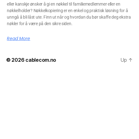
eller kanskje ønsker å gi en nøkkel til familiemedlemmer eller en
nøkkelholder? Nøkkelkopiering er en enkel og praktisk løsning for å
unngå å bli låst ute. Finn ut når og hvordan du bør skaffe deg ekstra
nøkler for å være på den sikre siden.
Read More
© 2026
cablecom.no
Up
↑