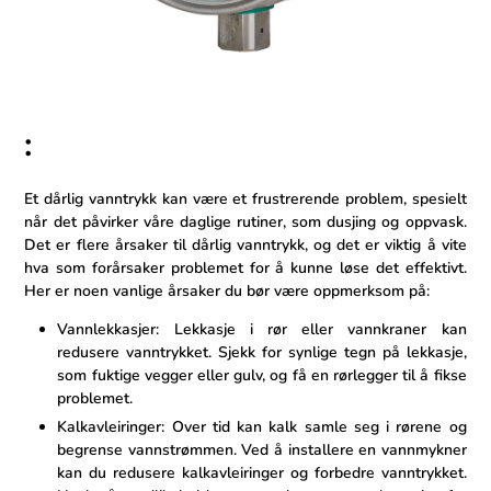
:
Et⁢ dårlig vanntrykk kan være ‌et​ frustrerende problem,​ spesielt
når det påvirker våre daglige rutiner, som dusjing og oppvask.
Det er flere årsaker til dårlig vanntrykk, og det er viktig å ⁢vite
hva som forårsaker problemet‌ for å kunne løse det effektivt.
Her er⁤ noen vanlige årsaker du bør være oppmerksom på:
Vannlekkasjer: Lekkasje⁤ i rør eller vannkraner kan
redusere⁤ vanntrykket. Sjekk⁢ for synlige tegn på lekkasje,
som fuktige vegger eller gulv, og ⁤få en rørlegger til å fikse
problemet.
Kalkavleiringer: Over tid kan kalk samle seg ⁢i rørene og
begrense vannstrømmen. Ved ‍å⁤ installere ⁣en vannmykner
kan‌ du ⁤redusere kalkavleiringer og forbedre vanntrykket.