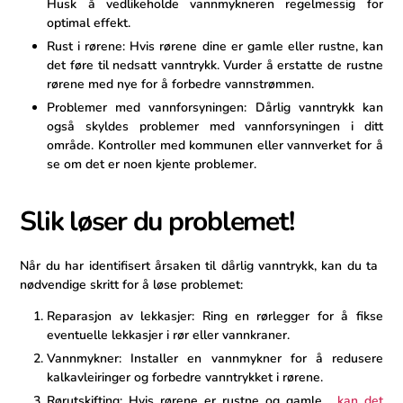
Husk å vedlikeholde vannmykneren regelmessig‌ for
optimal effekt.
Rust i rørene: ‌Hvis rørene dine er gamle eller ⁤rustne, kan
det føre til nedsatt‌ vanntrykk. ⁣Vurder å erstatte de rustne
rørene med nye for å⁣ forbedre ​vannstrømmen.
Problemer med vannforsyningen: Dårlig vanntrykk kan
også skyldes problemer med vannforsyningen ​i ditt
område. Kontroller med kommunen eller vannverket for å
se om det er noen kjente problemer.
Slik løser du problemet!
Når du har identifisert årsaken til ‌dårlig ‍vanntrykk, kan du ta ​
nødvendige skritt for å løse problemet:
Reparasjon‌ av lekkasjer: Ring en rørlegger for å fikse
eventuelle lekkasjer i rør eller ⁣vannkraner.
Vannmykner: Installer en vannmykner for å redusere
kalkavleiringer og forbedre‌ vanntrykket i rørene.
Rørutskifting: Hvis rørene er rustne og gamle, ‍
kan det