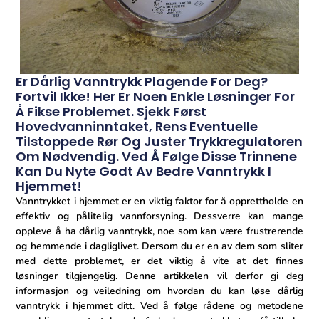
Er Dårlig Vanntrykk Plagende For Deg?
Fortvil Ikke! Her Er Noen Enkle Løsninger For
Å Fikse Problemet. Sjekk Først
Hovedvanninntaket, Rens Eventuelle
Tilstoppede Rør Og Juster Trykkregulatoren
Om Nødvendig. Ved Å Følge Disse Trinnene
Kan Du Nyte Godt Av Bedre Vanntrykk I
Hjemmet!
Vanntrykket i hjemmet er en viktig ​faktor for å opprettholde en
‌effektiv og ⁤pålitelig vannforsyning. Dessverre kan mange
oppleve å ha dårlig vanntrykk, noe som kan være frustrerende
og hemmende i dagliglivet. Dersom du‍ er en av dem ‌som sliter
​med dette problemet, er det viktig å vite at det finnes
løsninger tilgjengelig. Denne artikkelen vil derfor gi deg
informasjon og veiledning om hvordan du kan løse dårlig
vanntrykk i hjemmet ‍ditt. Ved å‌ følge rådene⁢ og metodene