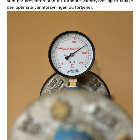
som blir ⁤presentert, ‍kan⁢ du forbedre ⁣vanntrykket og få tilbake
den‍ optimale vannforsyningen du fortjener.