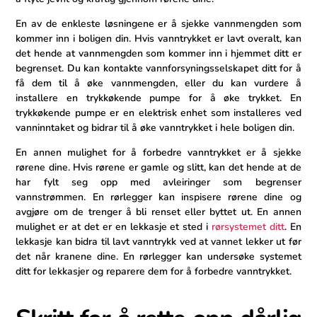
En av ‌de enkleste løsningene er ​å sjekke vannmengden som
kommer inn i boligen din. Hvis vanntrykket er lavt overalt, kan
‍det⁤ hende at vannmengden som⁣ kommer​ inn i hjemmet ditt‌ er
begrenset. Du kan kontakte vannforsyningsselskapet ditt ⁤for å
​få​ dem til å øke vannmengden,‌ eller ⁤du kan​ vurdere å
installere en trykkøkende pumpe⁢ for å øke​ trykket. En
trykkøkende pumpe​ er en‌ elektrisk enhet som installeres ved
vanninntaket‌ og bidrar til å øke vanntrykket i hele boligen din.
En annen mulighet for å forbedre vanntrykket er å sjekke
rørene ⁣dine. Hvis rørene⁣ er gamle ​og slitt, kan det‌ hende at de⁢
har fylt seg opp med avleiringer som begrenser
vannstrømmen. En rørlegger kan inspisere rørene⁤ dine og
avgjøre om de⁣ trenger å bli renset eller byttet ut. En annen
mulighet er at det er en lekkasje et sted i
rørsystemet ditt
. En
lekkasje​ kan bidra til lavt ‍vanntrykk ‍ved at vannet ​lekker ut før
det når ⁢kranene dine. En rørlegger kan undersøke systemet
ditt for lekkasjer og reparere dem for å forbedre vanntrykket.