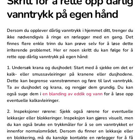
Skritt for å⁤ rette‍ opp dårlig
vanntrykk på egen hånd
Dersom du ⁢opplever ⁢dårlig vanntrykk i hjemmet ditt, trenger⁢ du
ikke nødvendigvis å ringe en rørlegger med en gang. Det
finnes flere⁤ enkle trinn​ du kan prøve selv for å løse dette
irriterende‍ problemet. Her er noen skritt du kan‌ følge for å
rette opp dårlig vanntrykk på egen hånd:
1. Undersøk⁤ krana og ‌dusjhodet: Start med å sjekke om ⁣det er
kalk- eller smussavleiringer ⁢på kranene eller dusjhodene.
Dette kan‍ begrense vannstrømmen og føre til lavt vanntrykk.
Ta av dusjhodet og krana, og rengjør dem grundig. ⁤Du kan
også suge dem i
en blanding av eddik og‌ vann
for å løse opp
eventuelle kalkavleiringer.
2. Inspeksjoner rørene: Sjekk også‍ rørene ⁢for eventuelle
lekkasjer eller blokkeringer.⁤ Inspeksjon kan gjøres visuelt, men
du kan også bruke‍ en trykkmåler for⁢ å se om ⁣vanntrykket er
innenfor normalområdet. Dersom du finner en lekkasje eller‍
en ⁣blokkering, må du⁤ kanskje kontakte en rørlegger for å få