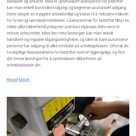
eiendeler og ansatte. Med et optimalisert låsesystem for bedrifter
kan man enkelt kontrollere tilgang og begrense uautorisert adgang.
Dette skaper en tryggere arbeidsmiljø og bidrar til å redusere risikoen
for tyveri og uønskede hendelser. Låsesystemer for bedrifter tilbyr en
rekke ulike sikkerhetsfunksjoner som kan tilpasses behovene til
enhver virksomhet. Med den rette løsningen kan man enkelt
håndtere og regulere tilgangsrettigheter, og sikre at bare autoriserte
personer har adgang til ulike områder på arbeidsplassen. Utforsk de
forskjellige låsesystemene for bedrifter som er tilgjengelige, og finn
den beste løsningen for å optimalisere sikkerheten på
arbeidsplassen din.
Read More