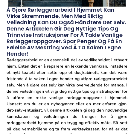
Å Gjøre Rørleggerarbeid I Hjemmet Kan
Virke Skremmende, Men Med Riktig
Veiledning Kan Du Også Håndtere Det Selv.
Denne Artikkelen Gir Deg Nyttige Tips Og
Trinnvise Instruksjoner For Å Takle Vanlige
Rørleggeroppgaver. Spar Penger Og Få En
Følelse Av Mestring Ved Å Ta Saken I Egne
Hender!
Rørleggerarbeid er en essensiell del av vedlikeholdet i ethvert
hjem. Enten‌ det er å reparere en lekkende vannkran,​ installere
⁣et nytt toalett eller sette opp et dusjkabinett, kan det være‍
fristende å ta saken i⁢ egne hender og utføre ⁣rørleggerarbeidet
selv. Men ⁢å gjøre det selv kan virke overveldende for mange. I
denne veiledningen vil vi ⁣gi deg nyttige tips‌ og instruksjoner for
å utføre en rekke vanlige rørleggeroppgaver i hjemmet.
Uansett om du er en nybegynner eller en mer erfaren gjør-
det-selv-entusiast, vil denne artikkelen gi deg den nødvendige
kunnskapen og veiledningen⁣ du trenger for å gjøre
rørleggerarbeid hjemme på en trygg ⁢og effektiv måte. Så sett
⁤på deg vernebrillene og ta fram verktøykassen, for nå er det