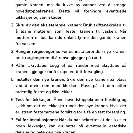
gamle kranen, må du lukke av vannet ved​ å stenge
hovedstoppekranen. Dette ⁢vil forhindre eventuelle
lekkasjer og vannskader.
Skru av den eksisterende kranen:
Bruk skiftenøkkelen til
å løsne⁣ mutteren som fester ‌kranen til vasken. Når
mutteren er løs, kan du enkelt fjerne ⁢den gamle kranen
⁢fra vasken.
Rengjør rørgjeengerne:
Før du installerer den⁤ nye kranen,
bruk rørgjengeren til‌ å ⁣rense gjenger på røret.
Påfør‍ akryltape:
Legg et par runder med akryltape på
kranens gjenger for ‍å​ skape en tett forsegling.
Installer den nye kranen:
Skru den nye kranen på plass
ved å dreie den med klokken. Pass på at den sitter
ordentlig‌ festet og ikke lekker.
Test for lekkasjer:
Åpne hovedstoppekranen forsiktig og
sjekk om det er lekkasjer rundt den nye kranen. Hvis det
er, stram festemutrene forsiktig for å få en ​tett forsegling.
Fullfør installasjonen:
Når du har bekreftet at det ikke ‌er
noen lekkasjer, kan du sette på eventuelle estetiske
deksler og⁤ nyte den nye kranen!