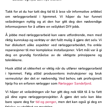
Takk for at du har tatt‍ deg tid til å lese vår informative artikkel
om rørleggerarbeid i⁢ hjemmet. Vi håper du har funnet
veiledningen nyttig​ og at den har gitt deg ‌den nødvendige
informasjonen for å utføre en vellykket DIY-jobb.
Å jobbe med ‍rørleggerarbeid kan være utfordrende, men med
riktig kunnskap og verktøy er det fullt mulig å gjøre det selv. Vi
har diskutert ulike aspekter ved rørleggerarbeidet, fra enkle
reparasjoner til mer komplekse installasjoner.‍ Vårt mål var ​å gi
deg en grundig forståelse ‍av de viktigste prinsippene og
teknikkene.
Husk alltid ​at sikkerhet ⁢er viktig når du utfører rørleggerarbeid
i‍ hjemmet. Følg alltid produsentens instruksjoner og bruk
verneutstyr ⁢der det er nødvendig. Ved behov, søk profesjonell
hjelp fra en ‍erfaren rørlegger som
Rørlegger Sandefjord.
Vi håper at veiledningen vår har gitt⁣ deg nok tillit til å ta fatt
på dine egne rørleggerprosjekter. Å gjøre det selv kan ikke
bare spare ‍deg for
tid og penger
, men det kan også gi deg en
følelse av stolthet og mestring.