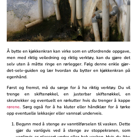
Å bytte en kjøkkenkran kan virke som en utfordrende oppgave,
men med riktig veiledning og riktig verktøy, kan du gjøre det
selv uten å måtte ringe en rørlegger. Følg denne enkle gjør-
det-selv-guiden og lær hvordan du bytter en kjøkkenkran på
egenhånd.
Først og fremst, må du sørge for å ha riktig verktøy. Du vil
trenge en skiftenøkkel, en justerbar ⁢skiftenøkkel, en
skrutrekker og eventuelt en rørkutter hvis du ‍trenger å kappe
rørene
. Sørg også for å ha kluter eller​ håndklær for å tørke
opp eventuelle lekkasjer eller vannsøl underveis.
Begynn⁣ med å stenge ⁤av vanntilførselen til vasken. Dette
gjør du vanligvis ved å stenge av stoppekranen, som
vanligvis er plassert under eller bak vasken. Hvis⁤ du ikke