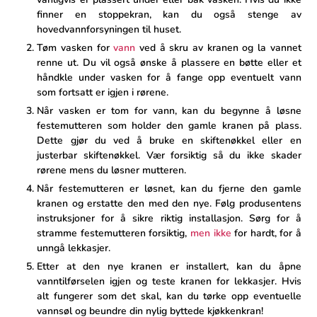
finner en stoppekran, kan du også stenge av
hovedvannforsyningen til huset.
Tøm vasken for
vann
ved å skru av ⁢kranen og la vannet
renne ut. Du vil også ønske⁣ å plassere en​ bøtte eller et
håndkle under vasken for å fange opp eventuelt vann
som fortsatt er igjen ⁢i rørene.
Når vasken er tom for vann, kan du begynne å løsne
festemutteren som holder den gamle kranen på plass.
Dette gjør du ved ⁣å⁤ bruke en skiftenøkkel eller en
justerbar⁢ skiftenøkkel. Vær forsiktig så du ikke skader
rørene mens du‌ løsner mutteren.
Når festemutteren er løsnet, kan du ​fjerne den gamle
kranen og erstatte den med den nye.​ Følg⁣ produsentens
instruksjoner for å sikre riktig installasjon. Sørg for å
stramme festemutteren forsiktig,
men ikke
for hardt, ​for å
unngå lekkasjer.
Etter ⁣at den nye kranen er installert, kan du åpne
vanntilførselen igjen og teste kranen for lekkasjer. Hvis
alt fungerer som det skal, kan du tørke opp eventuelle
vannsøl og beundre din nylig byttede kjøkkenkran!