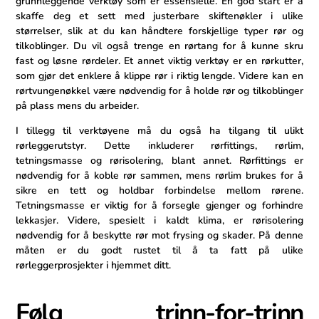
grunnleggende verktøy som er‍ essensielle. En god start er å
skaffe deg et sett med justerbare skiftenøkler i ulike
størrelser, slik at du kan ‍håndtere⁣ forskjellige typer rør og
tilkoblinger. Du vil også trenge en rørtang for å kunne skru
fast​ og løsne rørdeler. Et annet viktig verktøy er en rørkutter,
som gjør det enklere å klippe rør i riktig lengde. Videre kan en
rørtvungenøkkel være nødvendig for å holde rør og tilkoblinger
på plass mens ​du arbeider.
I tillegg ⁣til verktøyene må ‍du ​også ha tilgang til ulikt
rørleggerutstyr. Dette inkluderer rørfittings, rørlim,
tetningsmasse og rørisolering, blant annet. Rørfittings er
nødvendig for å koble rør⁢ sammen, mens rørlim brukes for å
sikre en tett og holdbar forbindelse mellom rørene.
Tetningsmasse er viktig for å forsegle gjenger og forhindre
lekkasjer. Videre, spesielt i kaldt klima, er rørisolering
nødvendig for å ‍beskytte rør mot frysing og skader. På denne
måten er du godt rustet til å⁤ ta‍ fatt på ulike
rørleggerprosjekter i hjemmet ditt.
Følg ⁢trinn-for-trinn