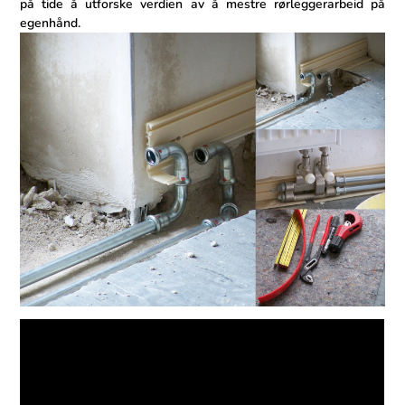
⁢på tide å utforske verdien av å mestre rørleggerarbeid på
egenhånd.